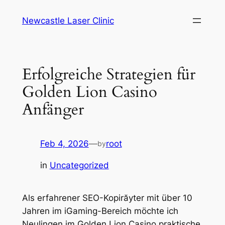
Skip
Newcastle Laser Clinic
to
content
Erfolgreiche Strategien für
Golden Lion Casino
Anfänger
Feb 4, 2026
—
root
by
in
Uncategorized
Als erfahrener SEO-Kopirăyter mit über 10
Jahren im iGaming-Bereich möchte ich
Neulingen im Golden Lion Casino praktische