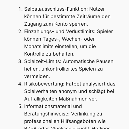
Selbstausschluss-Funktion: Nutzer
können für bestimmte Zeiträume den
Zugang zum Konto sperren.
Einzahlungs- und Verlustlimits: Spieler
können Tages-, Wochen- oder
Monatslimits einstellen, um die
Kontrolle zu behalten.
Spielzeit-Limits: Automatische Pausen
helfen, unkontrolliertes Spielen zu
vermeiden.
Risikobewertung: Fatbet analysiert das
Spielverhalten anonym und schlägt bei
Auffälligkeiten Maßnahmen vor.
Informationsmaterial und
Beratungshinweise: Verlinkung zu
professionellen Hilfsangeboten wie
BZgA oder Glücksspielsucht-Hotlines.