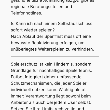
gesundheitliche Aufklärung (BZgA) gibt es
regionale Beratungsstellen und
Telefonhotlines.
5. Kann ich nach einem Selbstausschluss
sofort wieder spielen?
Nach Ablauf der Sperrfrist muss oft eine
bewusste Reaktivierung erfolgen, um
unüberlegtes Weiterspielen zu verhindern.
Spielerschutz ist kein Hindernis, sondern
Grundlage für nachhaltiges Spielerlebnis.
Fatbet integriert daher umfassende
Schutzmechanismen, die jeder Spieler
individuell nutzen kann. Wichtig bleibt
immer: Verantwortung liegt sowohl beim
Anbieter als auch bei jedem User selbst.
Setzen Sie Ihre Limits rechtzeitig und