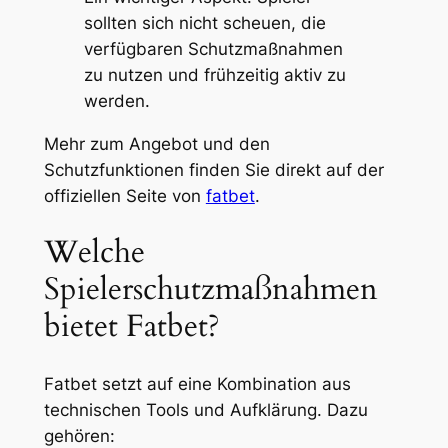
sollten sich nicht scheuen, die
verfügbaren Schutzmaßnahmen
zu nutzen und frühzeitig aktiv zu
werden.
Mehr zum Angebot und den
Schutzfunktionen finden Sie direkt auf der
offiziellen Seite von
fatbet
.
Welche
Spielerschutzmaßnahmen
bietet Fatbet?
Fatbet setzt auf eine Kombination aus
technischen Tools und Aufklärung. Dazu
gehören: