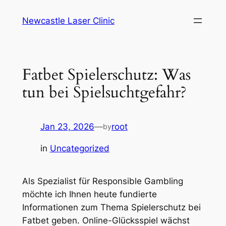
Skip
Newcastle Laser Clinic
to
content
Fatbet Spielerschutz: Was
tun bei Spielsuchtgefahr?
Jan 23, 2026
—
root
by
in
Uncategorized
Als Spezialist für Responsible Gambling
möchte ich Ihnen heute fundierte
Informationen zum Thema Spielerschutz bei
Fatbet geben. Online-Glücksspiel wächst