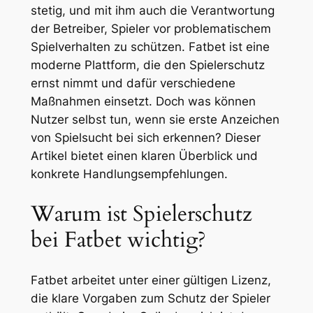
stetig, und mit ihm auch die Verantwortung
der Betreiber, Spieler vor problematischem
Spielverhalten zu schützen. Fatbet ist eine
moderne Plattform, die den Spielerschutz
ernst nimmt und dafür verschiedene
Maßnahmen einsetzt. Doch was können
Nutzer selbst tun, wenn sie erste Anzeichen
von Spielsucht bei sich erkennen? Dieser
Artikel bietet einen klaren Überblick und
konkrete Handlungsempfehlungen.
Warum ist Spielerschutz
bei Fatbet wichtig?
Fatbet arbeitet unter einer gültigen Lizenz,
die klare Vorgaben zum Schutz der Spieler