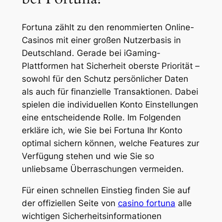
Fortuna zählt zu den renommierten Online-
Casinos mit einer großen Nutzerbasis in
Deutschland. Gerade bei iGaming-
Plattformen hat Sicherheit oberste Priorität –
sowohl für den Schutz persönlicher Daten
als auch für finanzielle Transaktionen. Dabei
spielen die individuellen Konto Einstellungen
eine entscheidende Rolle. Im Folgenden
erkläre ich, wie Sie bei Fortuna Ihr Konto
optimal sichern können, welche Features zur
Verfügung stehen und wie Sie so
unliebsame Überraschungen vermeiden.
Für einen schnellen Einstieg finden Sie auf
der offiziellen Seite von
casino fortuna
alle
wichtigen Sicherheitsinformationen