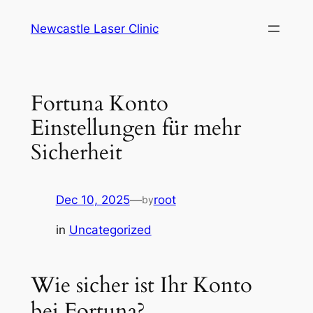
Skip
Newcastle Laser Clinic
to
content
Fortuna Konto
Einstellungen für mehr
Sicherheit
Dec 10, 2025
—
root
by
in
Uncategorized
Wie sicher ist Ihr Konto
bei Fortuna?