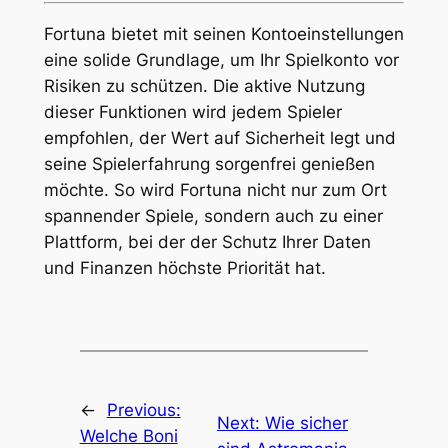
Fortuna bietet mit seinen Kontoeinstellungen
eine solide Grundlage, um Ihr Spielkonto vor
Risiken zu schützen. Die aktive Nutzung
dieser Funktionen wird jedem Spieler
empfohlen, der Wert auf Sicherheit legt und
seine Spielerfahrung sorgenfrei genießen
möchte. So wird Fortuna nicht nur zum Ort
spannender Spiele, sondern auch zu einer
Plattform, bei der der Schutz Ihrer Daten
und Finanzen höchste Priorität hat.
←
Previous:
Next:
Wie sicher
Welche Boni