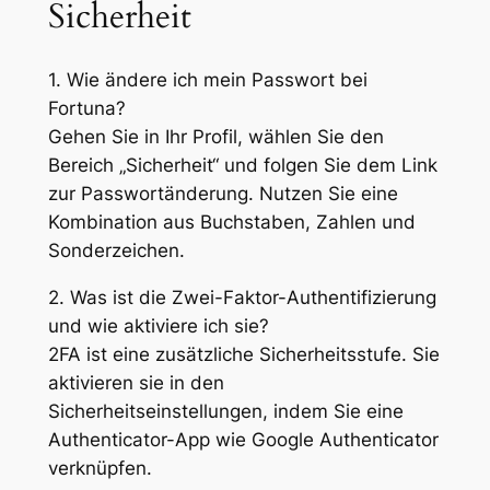
Sicherheit
1. Wie ändere ich mein Passwort bei
Fortuna?
Gehen Sie in Ihr Profil, wählen Sie den
Bereich „Sicherheit“ und folgen Sie dem Link
zur Passwortänderung. Nutzen Sie eine
Kombination aus Buchstaben, Zahlen und
Sonderzeichen.
2. Was ist die Zwei-Faktor-Authentifizierung
und wie aktiviere ich sie?
2FA ist eine zusätzliche Sicherheitsstufe. Sie
aktivieren sie in den
Sicherheitseinstellungen, indem Sie eine
Authenticator-App wie Google Authenticator
verknüpfen.