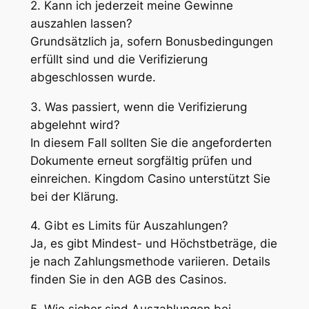
2. Kann ich jederzeit meine Gewinne
auszahlen lassen?
Grundsätzlich ja, sofern Bonusbedingungen
erfüllt sind und die Verifizierung
abgeschlossen wurde.
3. Was passiert, wenn die Verifizierung
abgelehnt wird?
In diesem Fall sollten Sie die angeforderten
Dokumente erneut sorgfältig prüfen und
einreichen. Kingdom Casino unterstützt Sie
bei der Klärung.
4. Gibt es Limits für Auszahlungen?
Ja, es gibt Mindest- und Höchstbeträge, die
je nach Zahlungsmethode variieren. Details
finden Sie in den AGB des Casinos.