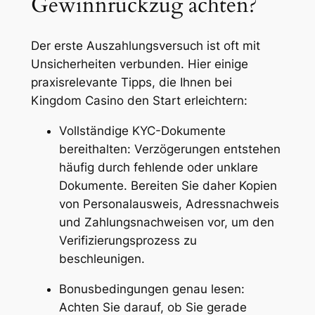
Gewinnrückzug achten?
Der erste Auszahlungsversuch ist oft mit
Unsicherheiten verbunden. Hier einige
praxisrelevante Tipps, die Ihnen bei
Kingdom Casino den Start erleichtern:
Vollständige KYC-Dokumente
bereithalten: Verzögerungen entstehen
häufig durch fehlende oder unklare
Dokumente. Bereiten Sie daher Kopien
von Personalausweis, Adressnachweis
und Zahlungsnachweisen vor, um den
Verifizierungsprozess zu
beschleunigen.
Bonusbedingungen genau lesen:
Achten Sie darauf, ob Sie gerade