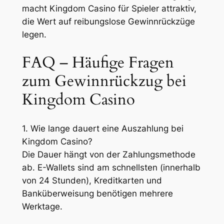
macht Kingdom Casino für Spieler attraktiv,
die Wert auf reibungslose Gewinnrückzüge
legen.
FAQ – Häufige Fragen
zum Gewinnrückzug bei
Kingdom Casino
1. Wie lange dauert eine Auszahlung bei
Kingdom Casino?
Die Dauer hängt von der Zahlungsmethode
ab. E-Wallets sind am schnellsten (innerhalb
von 24 Stunden), Kreditkarten und
Banküberweisung benötigen mehrere
Werktage.