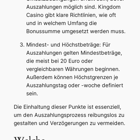
Auszahlungen möglich sind. Kingdom
Casino gibt klare Richtlinien, wie oft
und in welchem Umfang die
Bonussumme umgesetzt werden muss.
Mindest- und Höchstbeträge: Für
Auszahlungen gelten Mindestbeträge,
die meist bei 20 Euro oder
vergleichbaren Währungen beginnen.
Außerdem können Höchstgrenzen je
Auszahlungstag oder -woche definiert
sein.
Die Einhaltung dieser Punkte ist essenziell,
um den Auszahlungsprozess reibungslos zu
gestalten und Verzögerungen zu vermeiden.