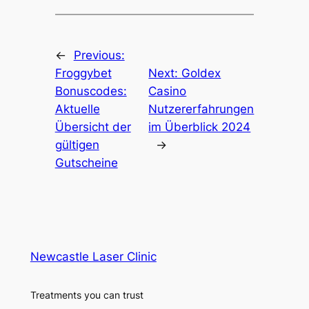
←
Previous:
Froggybet
Next:
Goldex
Bonuscodes:
Casino
Aktuelle
Nutzererfahrungen
Übersicht der
im Überblick 2024
gültigen
→
Gutscheine
Newcastle Laser Clinic
Treatments you can trust