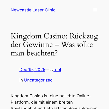
Skip
Newcastle Laser Clinic
to
content
Kingdom Casino: Rückzug
der Gewinne – Was sollte
man beachten?
Dec 19, 2025
—
root
by
in
Uncategorized
Kingdom Casino ist eine beliebte Online-
Plattform, die mit einem breiten
Spielangebot und attraktiven Bonusaktionen