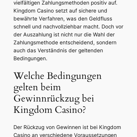
vielfältigen Zahlungsmethoden positiv auf.
Kingdom Casino setzt auf sichere und
bewährte Verfahren, was den Geldfluss
schnell und nachvollziehbar macht. Doch vor
der Auszahlung ist nicht nur die Wahl der
Zahlungsmethode entscheidend, sondern
auch das Verständnis der geltenden
Bedingungen.
Welche Bedingungen
gelten beim
Gewinnrückzug bei
Kingdom Casino?
Der Rückzug von Gewinnen ist bei Kingdom
Casino an verschiedene Voraussetzungen