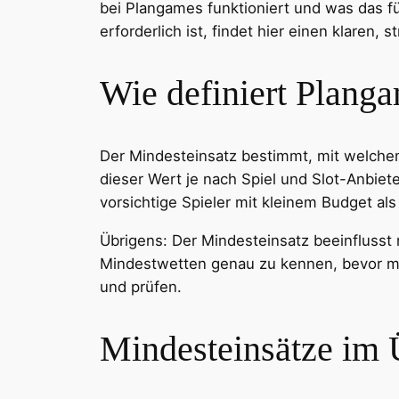
bei Plangames funktioniert und was das für
erforderlich ist, findet hier einen klaren, s
Wie definiert Planga
Der Mindesteinsatz bestimmt, mit welchem
dieser Wert je nach Spiel und Slot-Anbiete
vorsichtige Spieler mit kleinem Budget als
Übrigens: Der Mindesteinsatz beeinflusst 
Mindestwetten genau zu kennen, bevor ma
und prüfen.
Mindesteinsätze im Ü