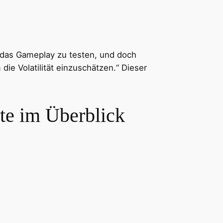
um das Gameplay zu testen, und doch
ie Volatilität einzuschätzen.“ Dieser
kte im Überblick