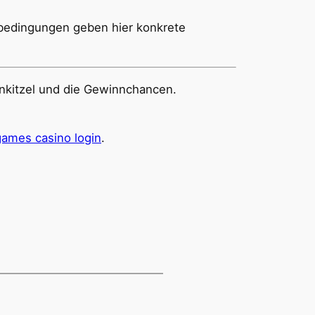
sbedingungen geben hier konkrete
enkitzel und die Gewinnchancen.
games casino login
.