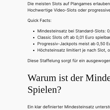
Die meisten Slots auf Plangames erlauben 
Hochwertige Video-Slots oder progressive
Quick Facts:
Mindesteinsatz bei Standard-Slots: 0
Classic Slots oft ab 0,01 Euro spielba
Progressiv-Jackpots meist ab 0,50 E
Höchsteinsatz limitiert je nach Slot, 
Diese Staffelung sorgt für ein ausgewogen
Warum ist der Mindes
Spielen?
Ein klar definierter Mindesteinsatz unter