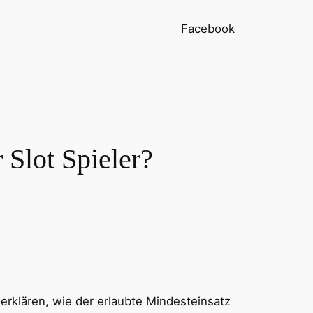
Facebook
 Slot Spieler?
erklären, wie der erlaubte Mindesteinsatz