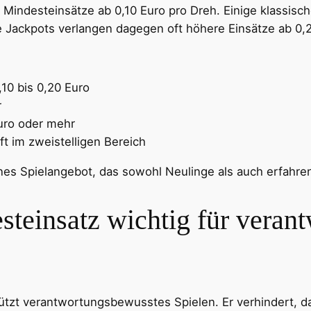
Mindesteinsätze ab 0,10 Euro pro Dreh. Einige klassische
 Jackpots verlangen dagegen oft höhere Einsätze ab 0,2
,10 bis 0,20 Euro
r
uro oder mehr
oft im zweistelligen Bereich
es Spielangebot, das sowohl Neulinge als auch erfahrene
teinsatz wichtig für veran
stützt verantwortungsbewusstes Spielen. Er verhindert, d