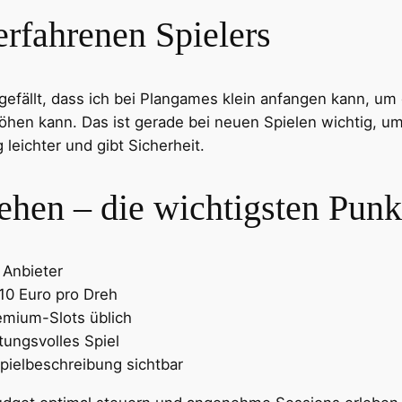
erfahrenen Spielers
ir gefällt, dass ich bei Plangames klein anfangen kann, 
hen kann. Das ist gerade bei neuen Spielen wichtig, um d
 leichter und gibt Sicherheit.
ehen – die wichtigsten Pun
 Anbieter
,10 Euro pro Dreh
emium-Slots üblich
tungsvolles Spiel
pielbeschreibung sichtbar