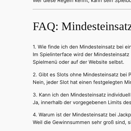
Wer diese Regeln kennt, kann sein Spiel
FAQ: Mindesteinsatz
1. Wie finde ich den Mindesteinsatz bei e
Im Spielinterface wird der Mindesteinsatz 
Spielmenü oder auf der Website selbst.
2. Gibt es Slots ohne Mindesteinsatz bei
Nein, jeder Slot hat einen festgelegten Mi
3. Kann ich den Mindesteinsatz individuel
Ja, innerhalb der vorgegebenen Limits des 
4. Warum ist der Mindesteinsatz bei Jack
Weil die Gewinnsummen sehr groß sind, si