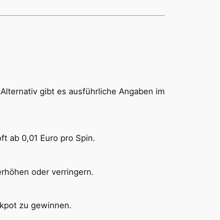
.
 Alternativ gibt es ausführliche Angaben im
ft ab 0,01 Euro pro Spin.
erhöhen oder verringern.
ckpot zu gewinnen.