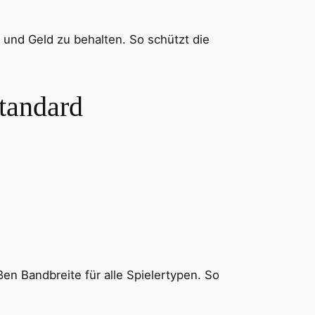
it und Geld zu behalten. So schützt die
tandard
en Bandbreite für alle Spielertypen. So