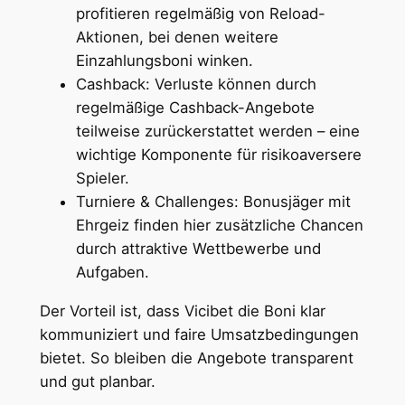
profitieren regelmäßig von Reload-
Aktionen, bei denen weitere
Einzahlungsboni winken.
Cashback: Verluste können durch
regelmäßige Cashback-Angebote
teilweise zurückerstattet werden – eine
wichtige Komponente für risikoaversere
Spieler.
Turniere & Challenges: Bonusjäger mit
Ehrgeiz finden hier zusätzliche Chancen
durch attraktive Wettbewerbe und
Aufgaben.
Der Vorteil ist, dass Vicibet die Boni klar
kommuniziert und faire Umsatzbedingungen
bietet. So bleiben die Angebote transparent
und gut planbar.