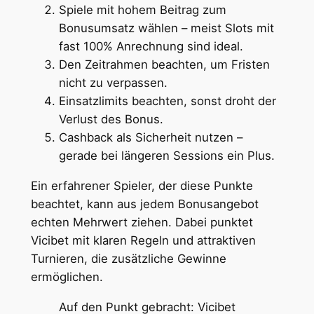
Spiele mit hohem Beitrag zum
Bonusumsatz wählen – meist Slots mit
fast 100% Anrechnung sind ideal.
Den Zeitrahmen beachten, um Fristen
nicht zu verpassen.
Einsatzlimits beachten, sonst droht der
Verlust des Bonus.
Cashback als Sicherheit nutzen –
gerade bei längeren Sessions ein Plus.
Ein erfahrener Spieler, der diese Punkte
beachtet, kann aus jedem Bonusangebot
echten Mehrwert ziehen. Dabei punktet
Vicibet mit klaren Regeln und attraktiven
Turnieren, die zusätzliche Gewinne
ermöglichen.
Auf den Punkt gebracht: Vicibet