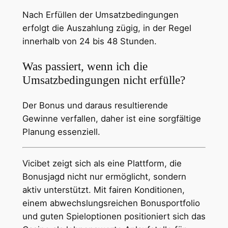
Nach Erfüllen der Umsatzbedingungen
erfolgt die Auszahlung zügig, in der Regel
innerhalb von 24 bis 48 Stunden.
Was passiert, wenn ich die
Umsatzbedingungen nicht erfülle?
Der Bonus und daraus resultierende
Gewinne verfallen, daher ist eine sorgfältige
Planung essenziell.
Vicibet zeigt sich als eine Plattform, die
Bonusjagd nicht nur ermöglicht, sondern
aktiv unterstützt. Mit fairen Konditionen,
einem abwechslungsreichen Bonusportfolio
und guten Spieloptionen positioniert sich das