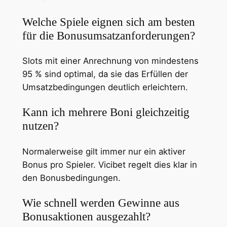
Welche Spiele eignen sich am besten
für die Bonusumsatzanforderungen?
Slots mit einer Anrechnung von mindestens
95 % sind optimal, da sie das Erfüllen der
Umsatzbedingungen deutlich erleichtern.
Kann ich mehrere Boni gleichzeitig
nutzen?
Normalerweise gilt immer nur ein aktiver
Bonus pro Spieler. Vicibet regelt dies klar in
den Bonusbedingungen.
Wie schnell werden Gewinne aus
Bonusaktionen ausgezahlt?