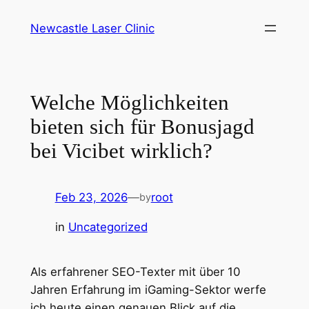
Skip
Newcastle Laser Clinic
to
content
Welche Möglichkeiten
bieten sich für Bonusjagd
bei Vicibet wirklich?
Feb 23, 2026
—
root
by
in
Uncategorized
Als erfahrener SEO-Texter mit über 10
Jahren Erfahrung im iGaming-Sektor werfe
ich heute einen genauen Blick auf die