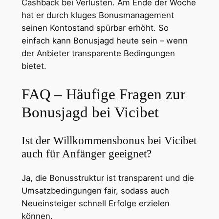
Cashback bei Verlusten. Am Ende der Woche
hat er durch kluges Bonusmanagement
seinen Kontostand spürbar erhöht. So
einfach kann Bonusjagd heute sein – wenn
der Anbieter transparente Bedingungen
bietet.
FAQ – Häufige Fragen zur
Bonusjagd bei Vicibet
Ist der Willkommensbonus bei Vicibet
auch für Anfänger geeignet?
Ja, die Bonusstruktur ist transparent und die
Umsatzbedingungen fair, sodass auch
Neueinsteiger schnell Erfolge erzielen
können.