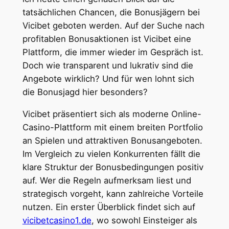
tatsächlichen Chancen, die Bonusjägern bei
Vicibet geboten werden. Auf der Suche nach
profitablen Bonusaktionen ist Vicibet eine
Plattform, die immer wieder im Gespräch ist.
Doch wie transparent und lukrativ sind die
Angebote wirklich? Und für wen lohnt sich
die Bonusjagd hier besonders?
Vicibet präsentiert sich als moderne Online-
Casino-Plattform mit einem breiten Portfolio
an Spielen und attraktiven Bonusangeboten.
Im Vergleich zu vielen Konkurrenten fällt die
klare Struktur der Bonusbedingungen positiv
auf. Wer die Regeln aufmerksam liest und
strategisch vorgeht, kann zahlreiche Vorteile
nutzen. Ein erster Überblick findet sich auf
vicibetcasino1.de
, wo sowohl Einsteiger als