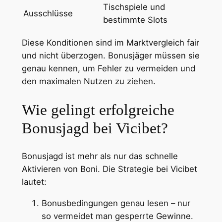
Tischspiele und
Ausschlüsse
bestimmte Slots
Diese Konditionen sind im Marktvergleich fair
und nicht überzogen. Bonusjäger müssen sie
genau kennen, um Fehler zu vermeiden und
den maximalen Nutzen zu ziehen.
Wie gelingt erfolgreiche
Bonusjagd bei Vicibet?
Bonusjagd ist mehr als nur das schnelle
Aktivieren von Boni. Die Strategie bei Vicibet
lautet:
Bonusbedingungen genau lesen – nur
so vermeidet man gesperrte Gewinne.