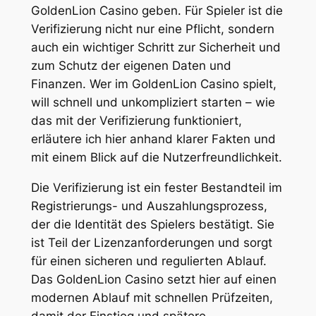
GoldenLion Casino geben. Für Spieler ist die
Verifizierung nicht nur eine Pflicht, sondern
auch ein wichtiger Schritt zur Sicherheit und
zum Schutz der eigenen Daten und
Finanzen. Wer im GoldenLion Casino spielt,
will schnell und unkompliziert starten – wie
das mit der Verifizierung funktioniert,
erläutere ich hier anhand klarer Fakten und
mit einem Blick auf die Nutzerfreundlichkeit.
Die Verifizierung ist ein fester Bestandteil im
Registrierungs- und Auszahlungsprozess,
der die Identität des Spielers bestätigt. Sie
ist Teil der Lizenzanforderungen und sorgt
für einen sicheren und regulierten Ablauf.
Das GoldenLion Casino setzt hier auf einen
modernen Ablauf mit schnellen Prüfzeiten,
damit der Einstieg und spätere