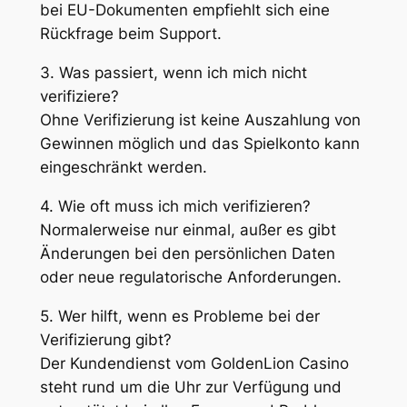
bei EU-Dokumenten empfiehlt sich eine
Rückfrage beim Support.
3. Was passiert, wenn ich mich nicht
verifiziere?
Ohne Verifizierung ist keine Auszahlung von
Gewinnen möglich und das Spielkonto kann
eingeschränkt werden.
4. Wie oft muss ich mich verifizieren?
Normalerweise nur einmal, außer es gibt
Änderungen bei den persönlichen Daten
oder neue regulatorische Anforderungen.
5. Wer hilft, wenn es Probleme bei der
Verifizierung gibt?
Der Kundendienst vom GoldenLion Casino
steht rund um die Uhr zur Verfügung und